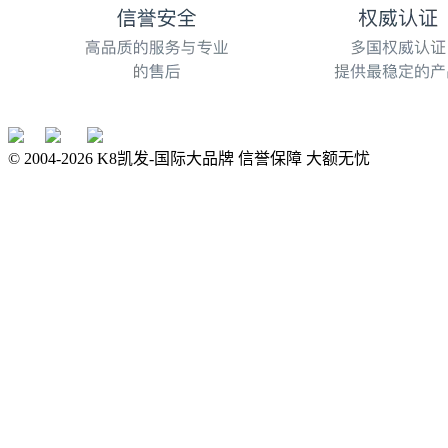
© 2004-
2026
K8凯发-国际大品牌 信誉保障 大额无忧